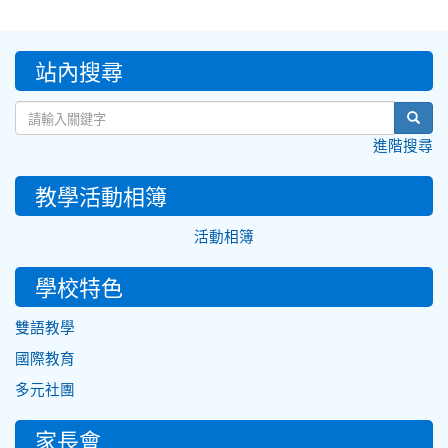
:::
站內搜尋
sear
進階搜尋
教學活動相簿
活動相簿
學校特色
雙語教學
國際教育
多元社團
家長會