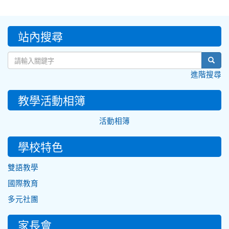
:::
站內搜尋
sear
進階搜尋
教學活動相簿
活動相簿
學校特色
雙語教學
國際教育
多元社團
家長會