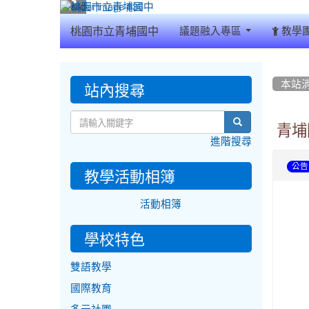
:::
桃園市立青埔國中
議題融入專區
教學
:::
:::
站內搜尋
本站
search
青埔
進階搜尋
公告
教學活動相簿
活動相簿
學校特色
雙語教學
國際教育