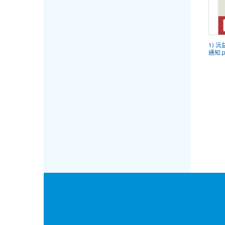
1) 沅
通知.p