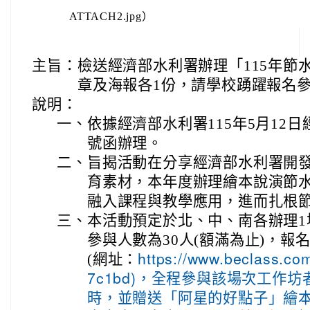
ATTACH2.jpg）
主旨：
檢送經濟部水利署辦理「115年節
章及海報各1份，請學校踴躍報名
說明：
一、
依據經濟部水利署115年5月12日經水
號函辦理。
二、
旨揭活動在分享經濟部水利署開
育素材，本年度辦理繪本說演節
融入課程與教學應用，進而扎根
三、
本活動預定於北、中、南各辦理1
參與人數為30人(額滿為止)，報名一
(網址：
https://www.beclass.c
7c1bd)，全程參與該場次工作
時，並贈送「阿星的好點子」繪本