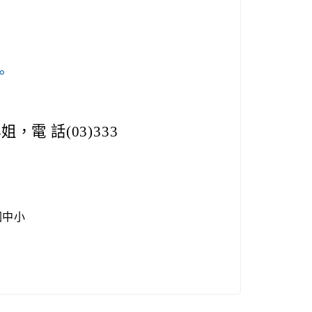
7。
。
電 話(03)333
國中小