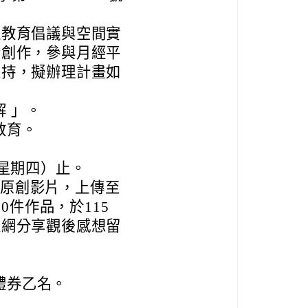
過教育倡議與空間實
音創作，參與月經平
支持，擬辦理計畫如
 」。
教育。
（星期四）止。
內原創影片，上傳至
20件作品，於115
上網分享觀後感想留
禮券乙名。