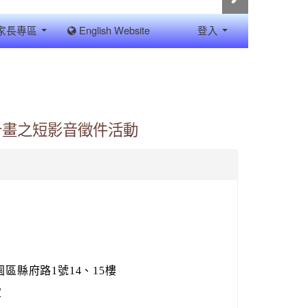
家長專區
English Website
登入
計畫之短影音徵件活動
園區縣府路1號14、15樓
宜