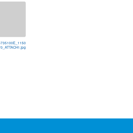
6735100E_1150
0_ATTACH1.jpg