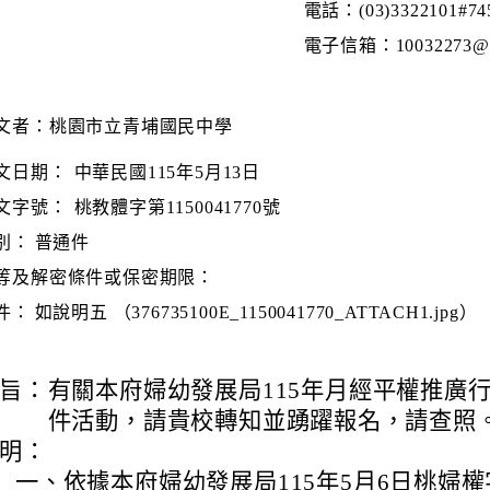
電話：(03)3322101#74
電子信箱：10032273@ms.
文者：桃園市立青埔國民中學
文日期：
中華民國115年5月13日
文字號：
桃教體字第1150041770號
別：
普通件
等及解密條件或保密期限：
件：
如說明五 （376735100E_1150041770_ATTACH1.jpg）
旨：
有關本府婦幼發展局115年月經平權推廣
件活動，請貴校轉知並踴躍報名，請查照
明：
一、
依據本府婦幼發展局115年5月6日桃婦權字第