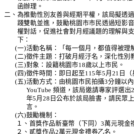
函辦理。
二、
為推動性別友善與經期平權，該局擬透
踐雙軌並進，鼓勵桃園市市民透過短影
權對話，促進社會對月經議題的理解與
下：
(一)
活動名稱：「每一個月，都值得被理解
(二)
徵件主題：打破月經汙名，深化性別
(三)
對象：設籍桃園市18歲以上市民。
(四)
徵件時間：即日起至115年5月21日
(五)
活動方式：由桃園市民拍攝3分鐘以
YouTube 頻道，該局邀請專家評選出
年5月28日公布於該局臉書，請民眾
言。
(六)
鼓勵機制：
１、
首獎作品新臺幣（下同）3萬元現金
２、
貳獎作品2萬元現金禮券乙名。