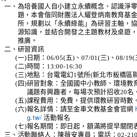
一、
為培養國人自小建立永續概念、認識淨
題，本會偕同財團法人耀登炳南教育基金
所，規劃以「永續綠能」為研習主軸，
源知識，並結合開發之主題教材及桌遊
推廣。
二、
研習資訊
(一)
日期：06/05(五)、07/01(三)、08/19(
(二)
時間：13:00-16:30
(三)
地點：台電電幻1號所(新北市板橋區縣
(四)
研習對象：全國國中小教師、環境教
議題有興趣者，每場次預計招收20名
(五)
課程費用：免費，提供環教研習時數
(六)
報名詳情：請至金車文教基金會官網
活動報名
g.tw/
(七)
報名期間：即日起，額滿將提早關閉
三、
活動聯絡人：陳薇安專員；電話：02-2100