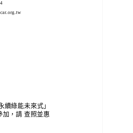
4
ar.org.tw
ED永續綠能未來式」
加，請 查照並惠