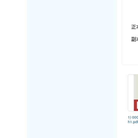
正
副
1) 00
h1.pd