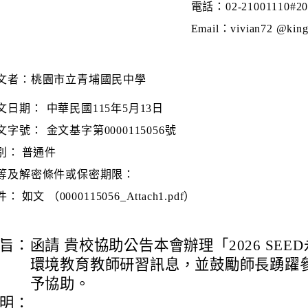
電話：02-21001110#20
Email：vivian72 @kingc
文者：桃園市立青埔國民中學
文日期：
中華民國115年5月13日
文字號：
金文基字第0000115056號
別：
普通件
等及解密條件或保密期限：
件：
如文 （0000115056_Attach1.pdf）
旨：
函請 貴校協助公告本會辦理「2026 SE
環境教育教師研習訊息，並鼓勵師長踴躍參
予協助。
明：