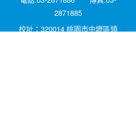
2871885
校址：320014 桃園市中壢區領
航北路二段281號