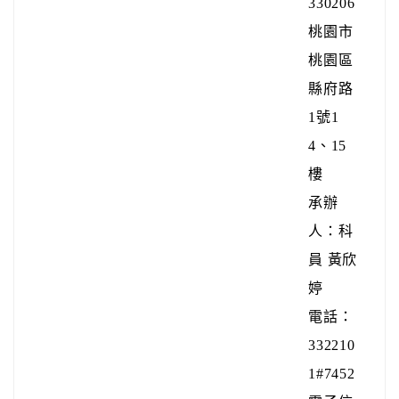
330206
桃園市
桃園區
縣府路
1號1
4、15
樓
承辦
人：科
員 黃欣
婷
電話：
332210
1#7452