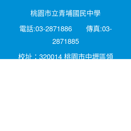
桃園市立青埔國民中學
電話:03-2871886 傳真:03-
2871885
校址：320014 桃園市中壢區領
航北路二段281號