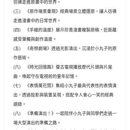
彷彿走進原畫中的世界。
(三) 《原作場景重現》經典場景立體還原，讓人彷彿
走進漫畫中的日常世界。
(四) 《手繪的溫度》展示珍貴漫畫複製原稿，近距離
感受筆觸與創作溫度。
(五) 《奇想劇場》透過光影演出，沉浸於小丸子的原
作藝術。
(六) 《時光回憶路》復古電視播放歷代片頭與片尾
曲，喚起守在電視前的童年記憶。
(七) 《表情萬花筒》集結小丸子最具代表性的表情演
出，透過投影與裝置呈現，搭配令人會心一笑的經典
語錄。
(八) 《準備演出！》一起陪伴小丸子與同學們走過一
場大型演出的準備之路。