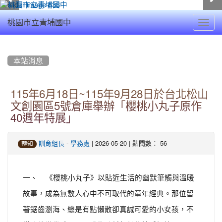
Toggl
桃園市立青埔國中
navig
:::
本站消息
115年6月18日~115年9月28日於台北松山
文創園區5號倉庫舉辦「櫻桃小丸子原作
40週年特展」
-
| 2026-05-20 | 點閱數： 56
訓育組長
學務處
轉知
一、 《櫻桃小丸子》以貼近生活的幽默筆觸與溫暖
故事，成為無數人心中不可取代的童年經典。那位留
著鋸齒瀏海、總是有點懶散卻真誠可愛的小女孩，不