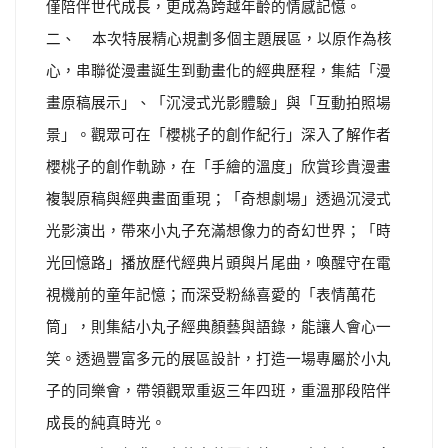
僅陪伴世代成長，更成為跨越年齡的情感記憶。
二、 本次特展精心規劃多個主題展區，以原作為核
心，串聯從漫畫誕生到動畫化的經典歷程，集結「漫
畫原稿展示」、「沉浸式光影體驗」與「互動拍照場
景」。觀眾可在「櫻桃子的創作紀行」深入了解作者
櫻桃子的創作軌跡，在「手繪的溫度」欣賞珍貴漫畫
複製原稿與經典畫面重現；「奇想劇場」透過沉浸式
光影演出，帶來小丸子充滿想像力的奇幻世界；「時
光回憶路」播放歷代經典片頭與片尾曲，喚醒守在電
視機前的童年記憶；而深受粉絲喜愛的「表情萬花
筒」，則集結小丸子經典顏藝與語錄，能讓人會心一
笑。透過豐富多元的展區設計，打造一場專屬於小丸
子的同樂會，帶領觀眾重返三年四班，重溫那段陪伴
成長的純真時光。