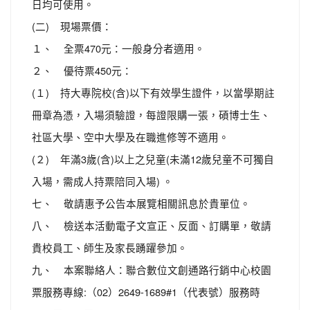
日均可使用。
(二) 現場票價：
１、 全票470元：一般身分者適用。
２、 優待票450元：
(１) 持大專院校(含)以下有效學生證件，以當學期註
冊章為憑，入場須驗證，每證限購一張，碩博士生、
社區大學、空中大學及在職進修等不適用。
(２) 年滿3歲(含)以上之兒童(未滿12歲兒童不可獨自
入場，需成人持票陪同入場) 。
七、 敬請惠予公告本展覽相關訊息於貴單位。
八、 檢送本活動電子文宣正、反面、訂購單，敬請
貴校員工、師生及家長踴躍參加。
九、 本案聯絡人：聯合數位文創通路行銷中心校園
票服務專線:（02）2649-1689#1（代表號）服務時