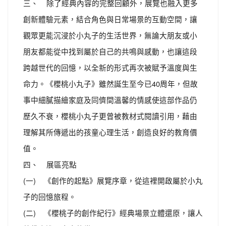
三、 除了經典內容的完整回顧外，展覽也融入更多
創新體驗元素，結合角色與日常場景的互動空間，讓
觀眾更能沉浸於小丸子的生活世界，無論大朋友或小
朋友都能從中找到屬於自己的共鳴與感動，也讓這段
跨越世代的回憶，以全新的形式再次被賦予溫度與生
命力。《櫻桃小丸子》雖然誕生至今已40周年，但故
事中細膩描繪家庭及同儕間溫馨的情感使這部作品仍
歷久不衰，櫻桃小丸子更曾被教材式閱讀引用，藉由
理解其所傳遞出的孩童心理生活，創造良好的教育價
值。
四、 展區亮點
(一) 《創作的起點》展覽序章，從這裡開啟屬於小丸
子的回憶旅程。
(二) 《櫻桃子的創作紀行》經典場景立體還原，讓人