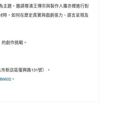
為主題，邀請導演王傳宗與製作人羅亦娌進行對
材時，如何在歷史真實與戲劇張力、語言呈現及
》的創作挑戰。
市新店區復興路131號）。
3786602。