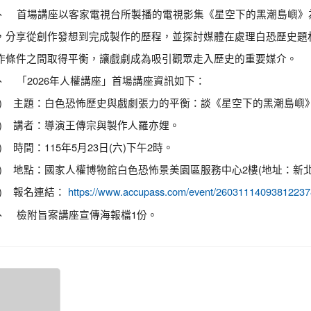
、 首場講座以客家電視台所製播的電視影集《星空下的黑潮島嶼》
，分享從創作發想到完成製作的歷程，並探討媒體在處理白恐歷史題
作條件之間取得平衡，讓戲劇成為吸引觀眾走入歷史的重要媒介。
、 「2026年人權講座」首場講座資訊如下：
一) 主題：白色恐怖歷史與戲劇張力的平衡：談《星空下的黑潮島嶼
二) 講者：導演王傳宗與製作人羅亦娌。
三) 時間：115年5月23日(六)下午2時。
四) 地點：國家人權博物館白色恐怖景美園區服務中心2樓(地址：新北
五) 報名連結：
https://www.accupass.com/event/260311140938122
、 檢附旨案講座宣傳海報檔1份。