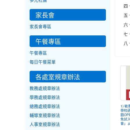
多元社團
四
家長會
五
六
家長會專區
七
午餐專區
八
午餐專區
每日午餐菜單
各處室規章辦法
教務處規章辦法
學務處規章辦法
總務處規章辦法
1) 
學校
輔導室規章辦法
園OP
免試
會」.p
人事室規章辦法