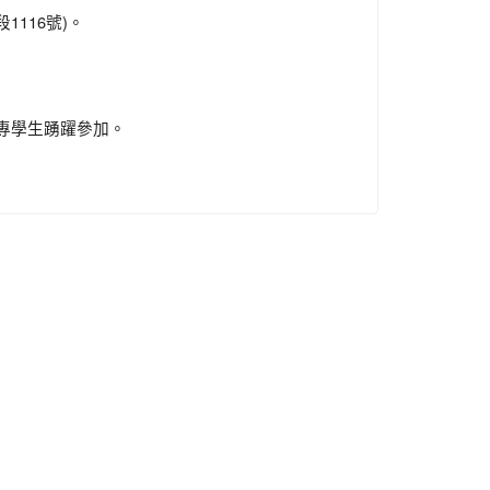
116號)。
專學生踴躍參加。