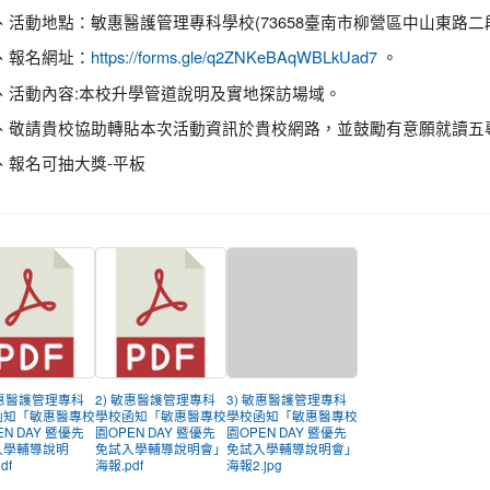
、活動地點：敏惠醫護管理專科學校(73658臺南市柳營區中山東路二段1
、報名網址：
。
https://forms.gle/q2ZNKeBAqWBLkUad7
、活動內容:本校升學管道說明及實地探訪場域。
、敬請貴校協助轉貼本次活動資訊於貴校網路，並鼓勵有意願就讀五
、報名可抽大獎-平板
敏惠醫護管理專科
2) 敏惠醫護管理專科
3) 敏惠醫護管理專科
函知「敏惠醫專校
學校函知「敏惠醫專校
學校函知「敏惠醫專校
EN DAY 暨優先
園OPEN DAY 暨優先
園OPEN DAY 暨優先
入學輔導說明
免試入學輔導說明會」
免試入學輔導說明會」
df
海報.pdf
海報2.jpg