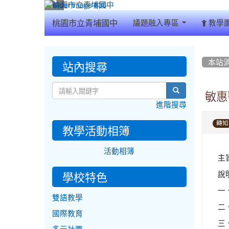
:::
桃園市立青埔國中
議題融入專區
教學
:::
:::
站內搜尋
本站
search
敏惠
進階搜尋
轉知
教學活動相簿
活動相簿
主
說
學校特色
一
雙語教學
二、
國際教育
三