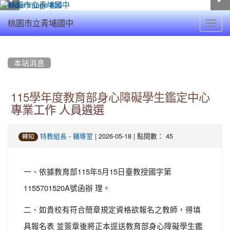
Toggl
桃園市立青埔國中
navig
:::
本站消息
115學年度教育部身心障礙學生鑑定中心
專業工作 人員遴選
-
| 2026-05-18 | 點閱數： 45
特教組長
輔導室
轉知
一、依據教育部115年5月15日臺教授國字第
1155701520A號函辦 理。
二、如貴校有符合簡章規定資格欲報名之教師，得填
具報名表 並簽章後將正本逕送教育部身心障礙學生鑑