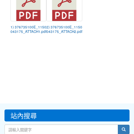
1) 376735100E_1150
2) 376735100E_1150
043175_ATTACH1.pdf
043175_ATTACH2.pdf
:::
站內搜尋
sear