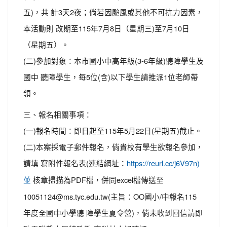
五)，共 計3天2夜；倘若因颱風或其他不可抗力因素，
本活動則 改期至115年7月8日（星期三)至7月10日
（星期五）。
(二)參加對象：本市國小中高年級(3-6年級)聽障學生及
國中 聽障學生，每5位(含)以下學生請推派1位老師帶
領。
三、報名相關事項：
(一)報名時間：即日起至115年5月22日(星期五)截止。
(二)本案採電子郵件報名，倘貴校有學生欲報名參加，
請填 寫附件報名表(連結網址：
https://reurl.cc/j6V97n)
核章掃描為PDF檔，併同excel檔傳送至
並
10051124@ms.tyc.edu.tw(主旨：OO國小/中報名115
年度全國中小學聽 障學生夏令營)，倘未收到回信請即