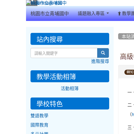
:::
桃園市立青埔國中
議題融入專區
教學
:::
:::
站內搜尋
本站
search
高級
進階搜尋
轉知
教學活動相簿
活動相簿
一
學校特色
二
（
雙語教學
國際教育
三