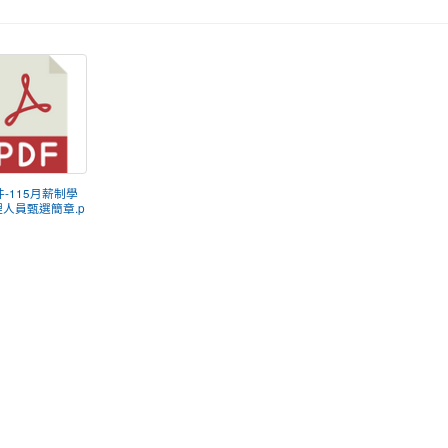
附件-115月薪制學
人員甄選簡章.p