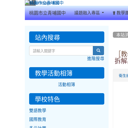
:::
桃園市立青埔國中
議題融入專區
教學
:::
:::
站內搜尋
本站
search
［教
進階搜尋
拆解
教學活動相簿
衛生
活動相簿
學校特色
雙語教學
國際教育