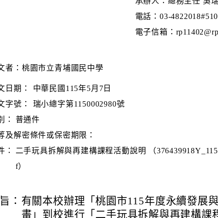
承辦人：總務主任 吳
電話：03-4822018#51
電子信箱：rp11402@rpes
文者：桃園市立青埔國民中學
文日期：
中華民國115年5月7日
文字號：
瑞小總字第1150002980號
別：
普通件
等及解密條件或保密期限：
件：
二手玩具拆解與再建構課程活動說明 （376439918Y_115000
f）
旨：
有關本校辦理「桃園市115年度永續發展
畫」到校進行「二手玩具拆解與再建構課