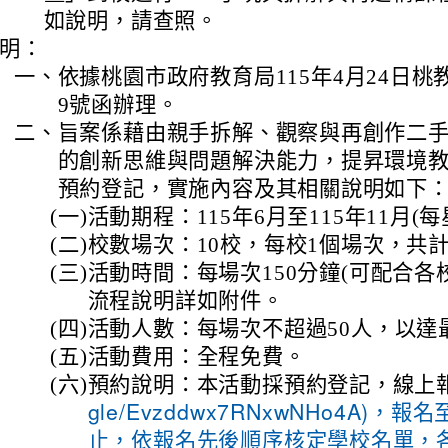
如說明，請查照。
明：
一、
依據桃園市政府教育局115年4月24日桃教體
9號函辦理。
二、
旨案係藉由親手拆解、觀察與再創作二
的創新思維與問題解決能力，提昇環境
預約登記，實施內容及其相關說明如下
(一)
活動期程：115年6月至115年11月(
(二)
校數場次：10校，每校1個場次，共計
(三)
活動時間：每場次150分鐘(可配合各
流程說明詳如附件。
(四)
活動人數：每場次不超過50人，以達
(五)
活動費用：全程免費。
(六)
預約說明：本活動採預約登記，線上報
gle/Evzddwx7RNxwNHo4A)，報
止，依報名先後順序核定學校名單，