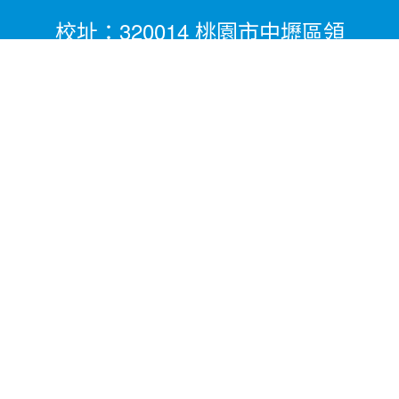
校址：320014 桃園市中壢區領
航北路二段281號