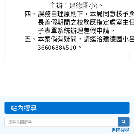
主辦：建德國小)。
四、
課務自理原則下，本局同意核予與
長差假期間之校務應指定處室主
子表單系統辦理差假申請。
五、
本案倘有疑問，請逕洽建德國小呂月
3660688#510。
:::
站內搜尋
sear
進階搜尋