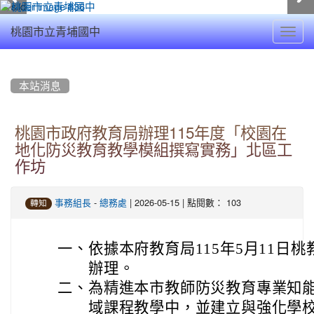
Toggl
桃園市立青埔國中
navig
:::
本站消息
桃園市政府教育局辦理115年度「校園在
地化防災教育教學模組撰寫實務」北區工
作坊
-
| 2026-05-15 | 點閱數： 103
事務組長
總務處
轉知
一、
依據本府教育局115年5月11日桃教
辦理。
二、
為精進本市教師防災教育專業知
域課程教學中，並建立與強化學