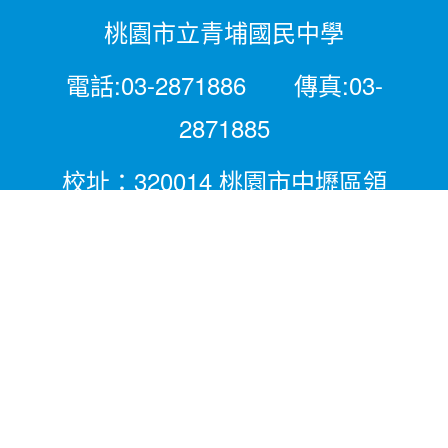
桃園市立青埔國民中學
電話:03-2871886 傳真:03-
2871885
校址：320014 桃園市中壢區領
航北路二段281號