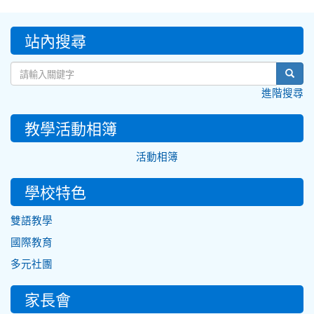
:::
站內搜尋
sear
進階搜尋
教學活動相簿
活動相簿
學校特色
雙語教學
國際教育
多元社團
家長會