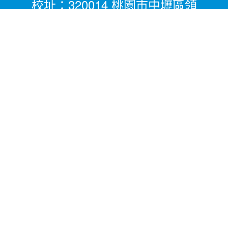
校址：320014 桃園市中壢區領
航北路二段281號