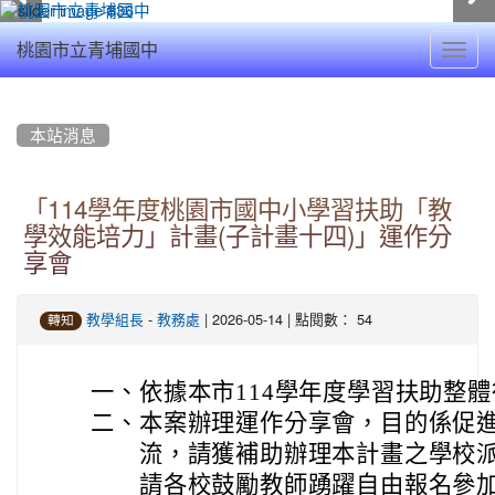
Toggl
桃園市立青埔國中
navig
:::
本站消息
「114學年度桃園市國中小學習扶助「教
學效能培力」計畫(子計畫十四)」運作分
享會
-
| 2026-05-14 | 點閱數： 54
教學組長
教務處
轉知
一、
依據本市114學年度學習扶助整
二、
本案辦理運作分享會，目的係促
流，請獲補助辦理本計畫之學校
請各校鼓勵教師踴躍自由報名參加