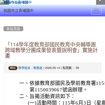
Toggl
桃園市立青埔國中
navig
:::
本站消息
「114學年度教育部國民教育中央輔導團
跨域教學分團成果發表暨說明會」實施計
畫
-
| 2026-05-14 | 點閱數： 58
教學組長
教務處
轉知
一、
依據教育部國民及學前教育署115
第1150039067號函辦理。
二、
旨揭活動資訊如下：
(一)
活動時間：115年6月3日（星