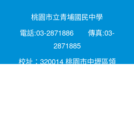
桃園市立青埔國民中學
電話:03-2871886 傳真:03-
2871885
校址：320014 桃園市中壢區領
航北路二段281號