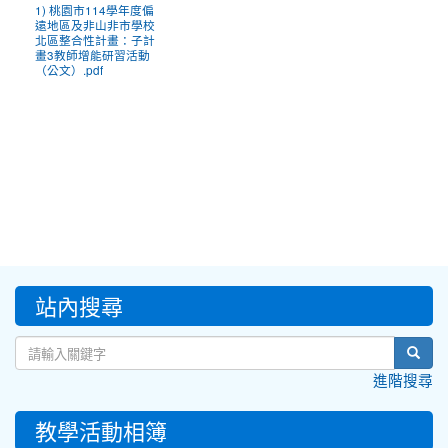
1) 桃園市114學年度偏
遠地區及非山非市學校
北區整合性計畫：子計
畫3教師增能研習活動
（公文）.pdf
:::
站內搜尋
sear
進階搜尋
教學活動相簿