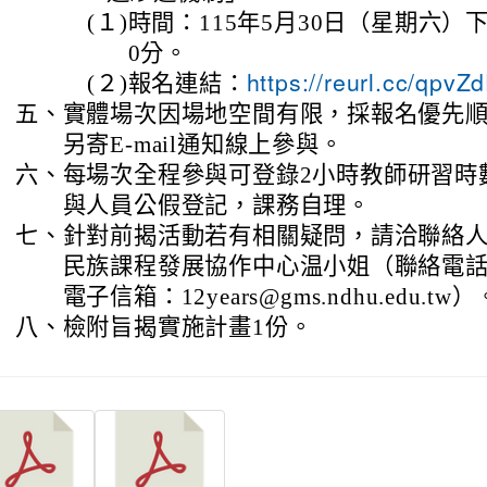
(１)
時間：115年5月30日（星期六）下
0分。
(２)
報名連結：
https://reurl.cc/qpv
五、
實體場次因場地空間有限，採報名優先順
另寄E-mail通知線上參與。
六、
每場次全程參與可登錄2小時教師研習時
與人員公假登記，課務自理。
七、
針對前揭活動若有相關疑問，請洽聯絡
民族課程發展協作中心温小姐（聯絡電話：03
電子信箱：12years@gms.ndhu.edu.tw）
八、
檢附旨揭實施計畫1份。