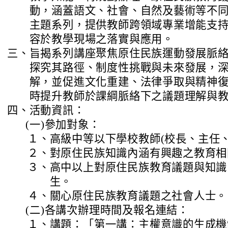
動，涵蓋語文、社會、自然及藝術等不
主題系列，提供教師跨領域專業增能支
容於教學現場之落實與應用。
三、
旨揭系列講座聚焦原住民族運動發展脈
探究其路徑、制度性挑戰與未來發展，
解，並促進文化重建、法律爭取與精神
時提升教師於課綱脈絡下之議題理解與
四、
活動資訊：
(一)
參加對象：
１、
高級中等以下學校教師(校長、主任、
２、
對原住民族知識內涵有興趣之教育相
３、
高中以上對原住民族教育議題與知識
生。
４、
關心原住民族教育議題之社會人士。
(二)
各講次辦理時間及報名連結：
１、
講題：「第一講：主權意識的生成機