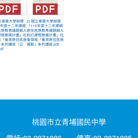
國立東華大學辦理
2) 國立東華大學辦理
5年度十二年課綱
「115年度十二年課綱
民族教育議題融入
原住民族教育議題融入
課程推廣計畫」社
校訂課程推廣計畫」社
域「臺灣原住民族
會領域「臺灣原住民族
」系列講座（公
運動」系列講座.pdf
df
桃園市立青埔國民中學
電話:03-2871886 傳真:03-2871885