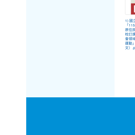
1) 
「11
原住
校訂
會領
運動
文）.p