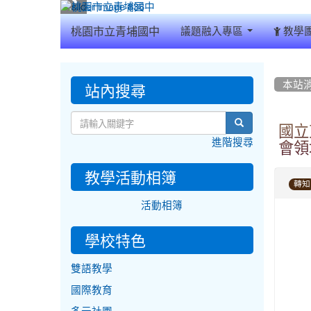
:::
桃園市立青埔國中
議題融入專區
教學
:::
:::
站內搜尋
本站
search
國立
進階搜尋
會領
教學活動相簿
轉知
活動相簿
學校特色
雙語教學
國際教育