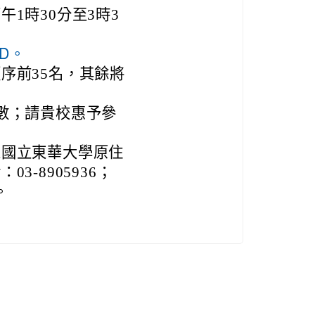
午1時30分至3時3
ZdD。
序前35名，其餘將
數；請貴校惠予參
人國立東華大學原住
-8905936；
。