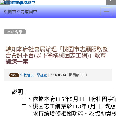
Toggl
桃園市立青埔國中
navig
:::
本站消息
轉知本府社會局辦理「桃園市志願服務整
合資訊平台(以下簡稱桃園志工網)」教育
訓練一案
-
| 2026-05-14 | 點閱數： 51
生教組長
學務處
轉知
說明：
一、
依據本府115年5月11日府社團字第
二、
桃園志工網業於113年1月1日改
求持續增修相關功能。為協助貴校