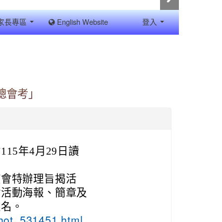
家長專區
English Website
登入
總會考」
15年4月29日讀
該會特辦理旨揭活
附活動海報、簡章及
報名。
/hot_531451.html