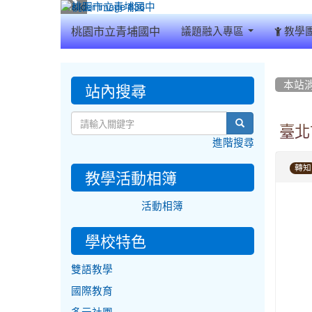
:::
桃園市立青埔國中
議題融入專區
教學
:::
:::
站內搜尋
本站
search
臺北
進階搜尋
轉知
教學活動相簿
活動相簿
學校特色
雙語教學
國際教育