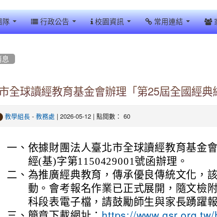
團隊
行政公告
校園資訊
常用連結
消息
市全球讀經教育基金會辦理「第25屆全國經典
-
| 2026-05-12 | 點閱數： 60
教學組長
教務處
一、
依據財團法人臺北市全球讀經教育基金會1
經(基)字第1150429001號函辦理。
二、
為推廣經典教育，傳承優良傳統文化，
動。會考報名作業已正式展開，隨文檢
科段表電子檔，請鼓勵師生與家長踴躍
三、
簡章下載網址：
https://www.gsr.org.tw