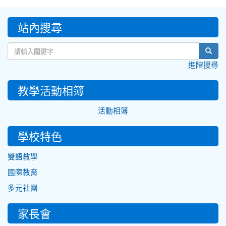
:::
站內搜尋
sear
進階搜尋
教學活動相簿
活動相簿
學校特色
雙語教學
國際教育
多元社團
家長會