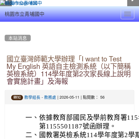
Toggl
桃園市立青埔國中
navig
:::
本站消息
國立臺灣師範大學辦理「I want to Test
My English 英語自主檢測系統（以下簡稱
英檢系統）114學年度第2次家長線上說明
會實施計畫」及海報
-
| 2026-05-11 | 點閱數： 56
教學組長
教務處
轉知
一、
依據教育部國民及學前教育署115
第1155501187號函辦理。
二、
國教署英檢系統114學年度第2學期