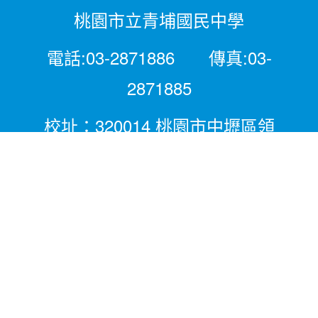
桃園市立青埔國民中學
電話:03-2871886 傳真:03-
2871885
校址：320014 桃園市中壢區領
航北路二段281號