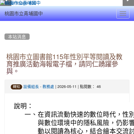
Toggl
桃園市立青埔國中
navig
:::
本站消息
桃園市立圖書館115年性別平等閱讀及教
育推廣活動海報電子檔，請同仁踴躍參
與。
-
| 2026-05-11 | 點閱數： 46
設備組長
教務處
轉知
說明：
一、
在資訊流動快速的數位時代，性
與數位環境中的隱私風險，仍影
動以閱讀為核心，結合繪本交流