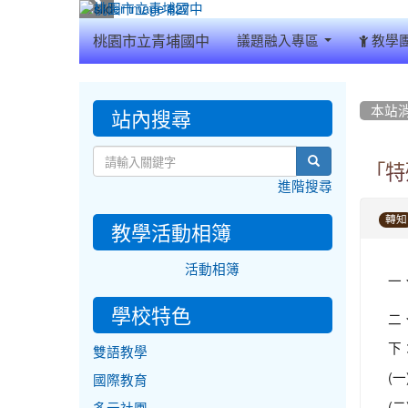
:::
桃園市立青埔國中
議題融入專區
教學
:::
:::
站內搜尋
本站
search
「特
進階搜尋
轉知
教學活動相簿
活動相簿
一
學校特色
二
下
雙語教學
(
國際教育
(