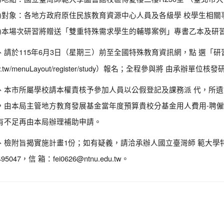
三)對象：各地方政府原住民族教育資源中心人員及各級學 校學生相關
四)本場次研習將贈送「雙重特殊需求學生的輔導案例」專書乙本及研
、請於115年6月3日（星期三）前至全國特殊教育資訊網，點 選「研
v.tw/menuLayout/register/study）報名；全程參與將 由承辦單
、本市所屬學校請本權責核予參加人員以公假登記及課務派 代，所
，由本局主管地方教育發展基金當年度預算貴校分基金用人費用-聘僱
有不足再由本局辦理補助申請。
、檢附旨揭實施計畫1份；如有疑義，請洽承辦人國立臺灣師 範大學特
495047，信 箱：fei0626@ntnu.edu.tw。