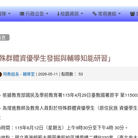
團隊
行政公告
校園資訊
常用連結
消息
殊群體資優學生發掘與輔導知能研習」
-
| 2026-05-11 | 點閱數： 53
特教組長
輔導室
、依據教育部國民及學前教育署115年4月29日臺教國署原字 第11500
、為增進教師及教育人員對於特殊群體資優學生（原住民族 資優學
：
一)時間：115年6月12日（星期五）上午9時30分至下午4時 30分。
二)地點：國立臺灣師範大學圖書館校區博愛樓二樓R230室 （臺北市大