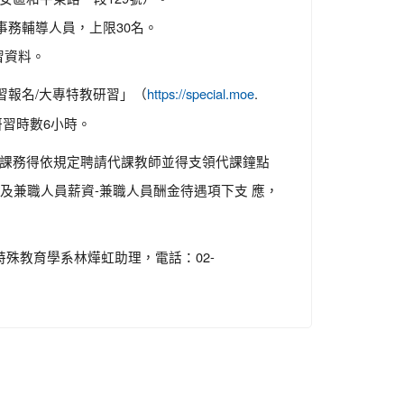
事務輔導人員，上限30名。
習資料。
習報名/大專特教研習」（
.
https://special.moe
位核發研習時數6小時。
遺課務得依規定聘請代課教師並得支領代課鐘點
及兼職人員薪資-兼職人員酬金待遇項下支 應，
殊教育學系林燁虹助理，電話：02-