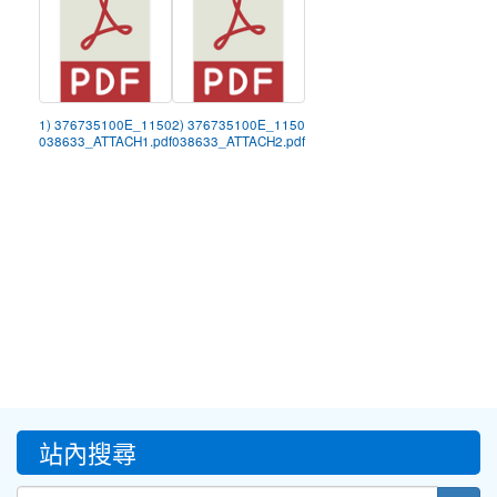
1) 376735100E_1150
2) 376735100E_1150
038633_ATTACH1.pdf
038633_ATTACH2.pdf
:::
站內搜尋