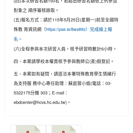
(四)本次研習名額150名，若超出研習名額依上列參加
對象之 順序審核錄取。
(五)報名方式：請於115年5月25日(星期一)前至全國特
殊教 育資訊網（
https://pse.is/8ws89z）完成線上報
名。
(六)全程參與本次研習人員，核予研習時數計6小時。
四、本案請學校本權責核予參與教師公(差)假登記。
五、本案如有疑問，請逕洽本署特殊教育學生情緒行
為支持服 務中心專任助理：蘇庭蓉小姐(電話：03-
5322175分機 303；E-mail：
ebdcenter@hcvs.hc.edu.tw)。