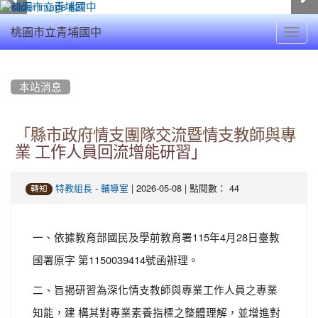
Toggl
桃園市立青埔國中
navig
:::
本站消息
「縣市政府情支團隊交流暨情支教師與專
業 工作人員回流增能研習」
-
| 2026-05-08 | 點閱數： 44
特教組長
輔導室
轉知
一、依據教育部國民及學前教育署115年4月28日臺教
國署原字 第1150039414號函辦理。
二、旨揭研習為深化情支教師與專業工作人員之專業
知能，建 構其對專業素養指標之整體理解，並增進對