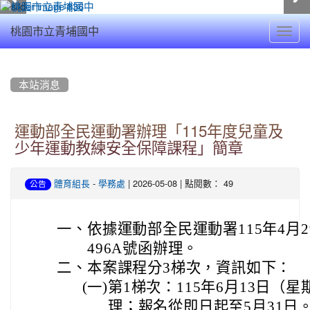
Toggl
桃園市立青埔國中
navig
:::
本站消息
運動部全民運動署辦理「115年度兒童及
少年運動教練安全保障課程」簡章
-
| 2026-05-08 | 點閱數： 49
體育組長
學務處
公告
一、
依據運動部全民運動署115年4月29
496A號函辦理。
二、
本案課程分3梯次，資訊如下：
(一)
第1梯次：115年6月13日（
理；報名從即日起至5月31日