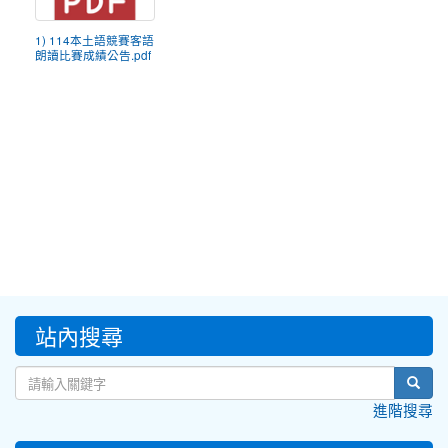
1) 114本土語競賽客語
朗讀比賽成績公告.pdf
:::
站內搜尋
sear
進階搜尋