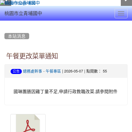
Toggl
桃園市立青埔國中
navig
:::
本站消息
午餐更改菜單通知
-
| 2026-05-07 | 點閱數： 55
總務處幹事
午餐專區
公告
國琳團膳因雞丁量不足,申請行政教職改菜.請參閱附件