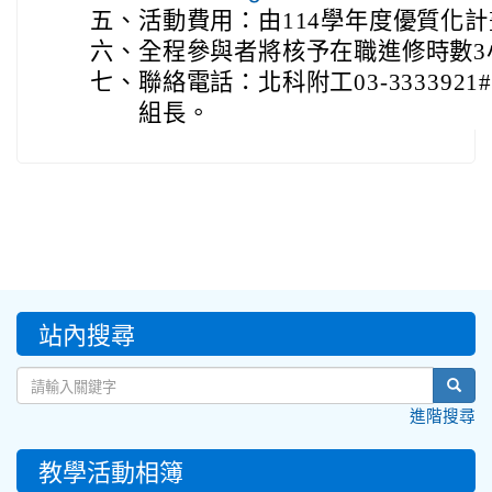
五、
活動費用：由114學年度優質化
六、
全程參與者將核予在職進修時數3
七、
聯絡電話：北科附工03-333392
組長。
:::
站內搜尋
sear
進階搜尋
教學活動相簿