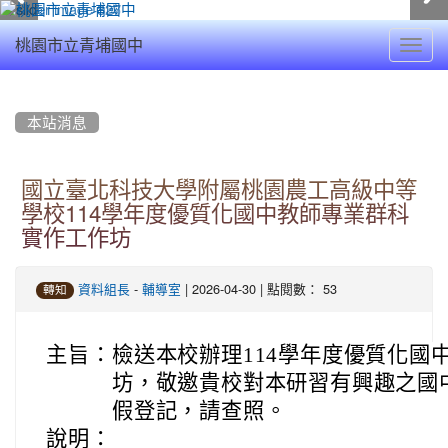
Toggl
桃園市立青埔國中
navig
:::
本站消息
國立臺北科技大學附屬桃園農工高級中等
學校114學年度優質化國中教師專業群科
實作工作坊
-
| 2026-04-30 | 點閱數： 53
資料組長
輔導室
轉知
主旨：
檢送本校辦理114學年度優質化國
坊，敬邀貴校對本研習有興趣之國中
假登記，請查照。
說明：