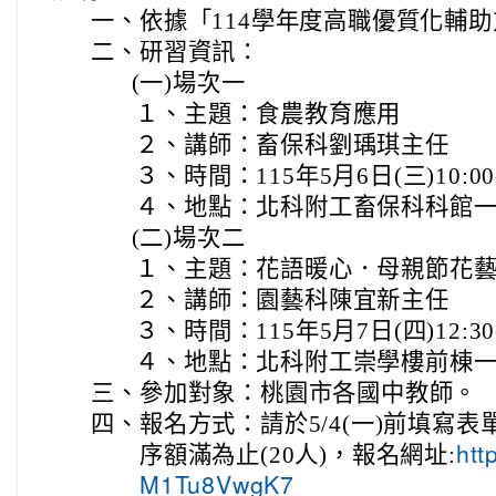
一、
依據「114學年度高職優質化輔
二、
研習資訊：
(一)
場次一
１、
主題：食農教育應用
２、
講師：畜保科劉瑀琪主任
３、
時間：115年5月6日(三)10:00-
４、
地點：北科附工畜保科科館
(二)
場次二
１、
主題：花語暖心．母親節花
２、
講師：園藝科陳宜新主任
３、
時間：115年5月7日(四)12:30-
４、
地點：北科附工崇學樓前棟一
三、
參加對象：桃園市各國中教師。
四、
報名方式：請於5/4(一)前填寫
序額滿為止(20人)，報名網址:
htt
M1Tu8VwgK7