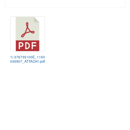
1) 376735100E_1150
035907_ATTACH1.pdf