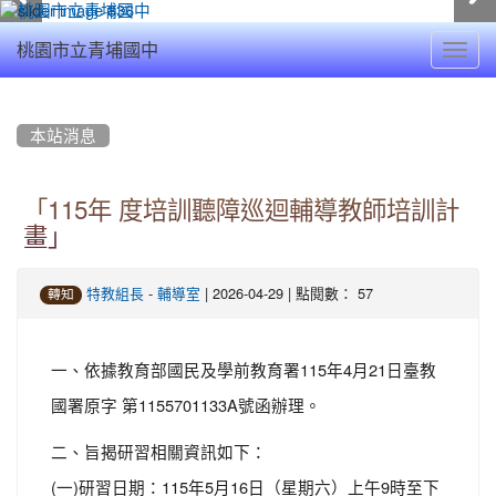
Toggl
桃園市立青埔國中
navig
:::
本站消息
「115年 度培訓聽障巡迴輔導教師培訓計
畫」
-
| 2026-04-29 | 點閱數： 57
特教組長
輔導室
轉知
一、依據教育部國民及學前教育署115年4月21日臺教
國署原字 第1155701133A號函辦理。
二、旨揭研習相關資訊如下：
(一)研習日期：115年5月16日（星期六）上午9時至下