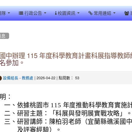
團隊
行政公告
校園資訊
常用連結
消息
國中辦理 115 年度科學教育計畫科展指導教
名參加。
-
| 2026-04-22 | 點閱數： 53
設備組長
教務處
明：
一、
依據桃園市 115 年度推動科學教育實施
二、
研習主題：「科展與發明展實戰攻略」
三、
研習講師：陳柏羽老師（宜蘭縣礁溪國
及評審經驗）。