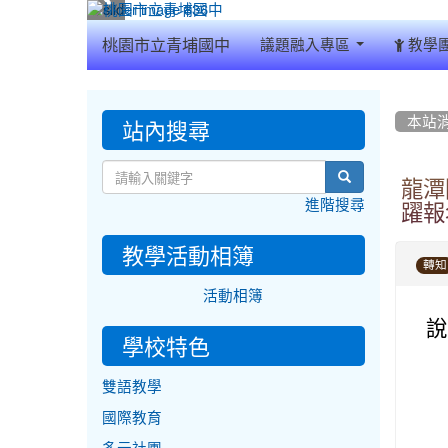
:::
桃園市立青埔國中
議題融入專區
教學
:::
:::
站內搜尋
本站
search
龍潭
進階搜尋
躍報
教學活動相簿
轉知
活動相簿
說
學校特色
雙語教學
國際教育