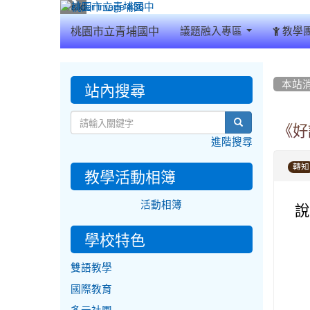
:::
桃園市立青埔國中
議題融入專區
教學
:::
:::
站內搜尋
本站
search
《好
進階搜尋
轉知
教學活動相簿
活動相簿
說
學校特色
雙語教學
國際教育