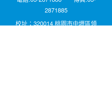
2871885
校址：320014 桃園市中壢區領
航北路二段281號