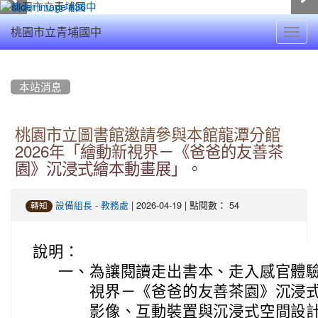
Toggl
桃園市立青埔國中
navig
:::
本站消息
桃園市立圖書館邀請參與本館龍潭分館
2026年「繪動新視界－《爸爸的友善茶
園》沉浸式繪本動畫展」。
-
| 2026-04-19 | 點閱數： 54
設備組長
教務處
轉知
說明：
一、
為讓閱讀走出書本、走入感官體
視界－《爸爸的友善茶園》沉浸
影像、互動裝置與沉浸式空間設