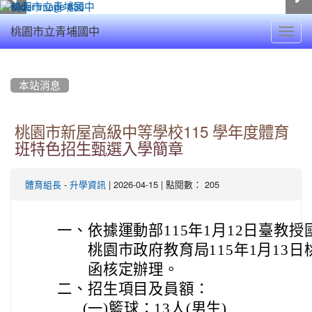
Toggl
桃園市立青埔國中
navig
:::
本站消息
桃園市新屋高級中等學校115 學年度體育
班特色招生甄選入學簡章
-
| 2026-04-15 | 點閱數： 205
體育組長
升學資訊
一、
依據運動部115年1月12日臺教授國
桃園市政府教育局115年1月13日桃
函核定辦理。
二、
招生項目及員額：
(一)
籃球：13人(男生)