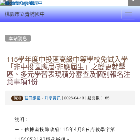
Toggl
桃園市立青埔國中
navig
:::
本站消息
115學年度中投區高級中等學校免試入學
「非中投區應屆/非應屆生」之變更就學
區、多元學習表現積分審查及個別報名注
意事項1份
-
| 2026-04-13 | 點閱數： 85
註冊組長
升學資訊
轉知
說明：
一、依據南投縣政府115年4月8日府教學字第
1150078192號函辦理。