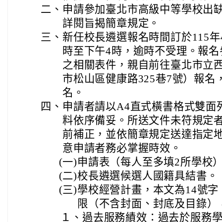
二、
申請參加臺北市高級中等學校出
詳閱旨揭簡章規定。
三、
新任校長遴選報名時間訂於115年
時至下午4時，逾時不受理。報名
之相關表件，親自前往臺北市立
市松山區健康路325巷7號）報
名。
四、
申請者請以A4直式橫書格式雙面
料依序備妥。所送文件未符規定者
前補正，並依簡章規定送達指定
意申請者務必掌握時效。
(一)
申請表（每人至多填2所學校
(二)
校長遴選候選人國籍具結書。
(三)
學校經營計畫，本文為14號字，
限（不含封面、封底及目錄）
１、
過去服務績效：過去於服務