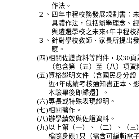
作法。
２、
四年中程校務發展規劃書：
具體作法，包括辦學理念、
與遴選學校之未來4年中程校
３、
針對學校教師、家長所提出
應。
(四)
相關佐證資料等附件，以30頁
（包含第（五）至（八）項資
(五)
資格證明文件（含國民身分證
近4年成績考核通知書正本、
本驗畢後即歸還】。
(六)
專長或特殊表現證明。
(七)
相關著作。
(八)
辦學績效與佐證資料。
(九)
以上第（一）、（二）、（三
檔隨身碟1只（需含可編輯電