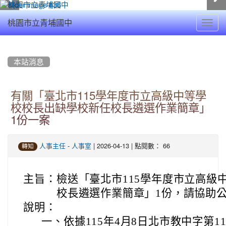
Toggl
桃園市立青埔國中
navig
:::
本站消息
有關「臺北市115學年度市立高級中等學
校校長出缺學校新任校長遴選作業簡章」
1份一案
-
| 2026-04-13 | 點閱數： 66
人事主任
人事室
轉知
主旨：
檢送「臺北市115學年度市立高級
校長遴選作業簡章」1份，請協助
說明：
一、
依據115年4月8日北市教中字第115