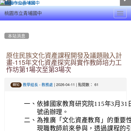
Toggl
桃園市立青埔國中
navig
:::
本站消息
原住民族文化資產課程開發及議題融入計
畫-115年文化資產探究與實作教師培力工
作坊第1場次至第3場次
-
| 2026-04-11 | 點閱數： 61
教學組長
教務處
轉知
一、
依據國家教育研究院115年3月31日
號函辦理。
二、
為推廣「文化資產教育」的重要
現職教師前來參與，透過課程的