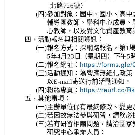
北路726號）
(四)
參加對象：國中、國小、高中
輔導團教師、學科中心成員、
心教師，以及對文化資產教育議
四、
活動報名與相關資訊：
(一)
報名方式：採網路報名，第1場
5年4月23日（星期四）下午5
(二)
報名網址：
https://forms.g
(三)
活動通知：為響應無紙化政策
以E-mail寄送行前活動通知。
(四)
粉絲專頁：
https://reurl.cc/
五、
其他事項：
(一)
主辦單位保有最終修改、變更
(二)
若因故無法參與研習，請務必
(三)
若有研習相關問題，請洽國家
研究中心承辦人員：