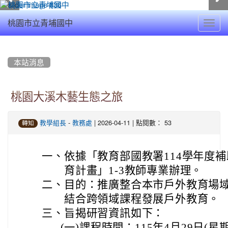
Toggl
桃園市立青埔國中
navig
:::
本站消息
桃園大溪木藝生態之旅
-
| 2026-04-11 | 點閱數： 53
教學組長
教務處
轉知
一、
依據「教育部國教署114學年度
育計畫」1-3教師專業辦理。
二、
目的：推廣整合本市戶外教育場
結合跨領域課程發展戶外教育。
三、
旨揭研習資訊如下：
(一)
課程時間：115年4月29日(星期三) 