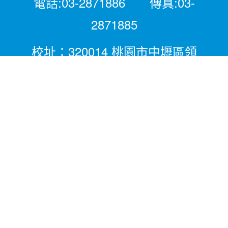
電話:03-2871886 傳真:03-
2871885
校址：320014 桃園市中壢區領
航北路二段281號