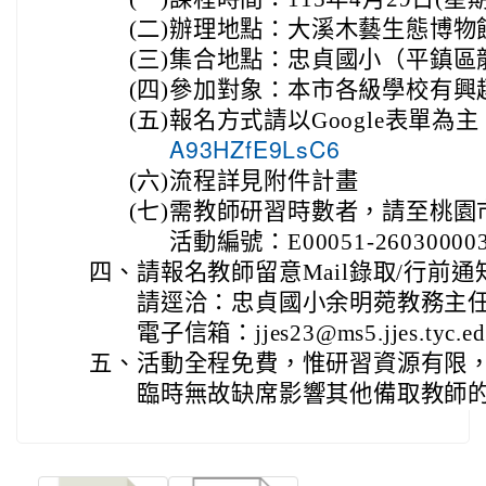
(二)
辦理地點：大溪木藝生態博物
(三)
集合地點：忠貞國小（平鎮區龍
(四)
參加對象：本市各級學校有興趣
(五)
報名方式請以Google表單為主
A93HZfE9LsC6
(六)
流程詳見附件計畫
(七)
需教師研習時數者，請至桃園
活動編號：E00051-26030000
四、
請報名教師留意Mail錄取/行前
請逕洽：忠貞國小余明菀教務主任（03
電子信箱：jjes23@ms5.jjes.tyc.ed
五、
活動全程免費，惟研習資源有限
臨時無故缺席影響其他備取教師