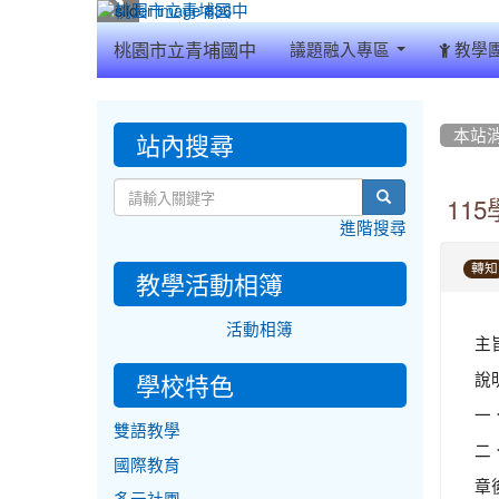
:::
桃園市立青埔國中
議題融入專區
教學
:::
:::
站內搜尋
本站
search
11
進階搜尋
轉知
教學活動相簿
活動相簿
主
說
學校特色
一
雙語教學
二
國際教育
章