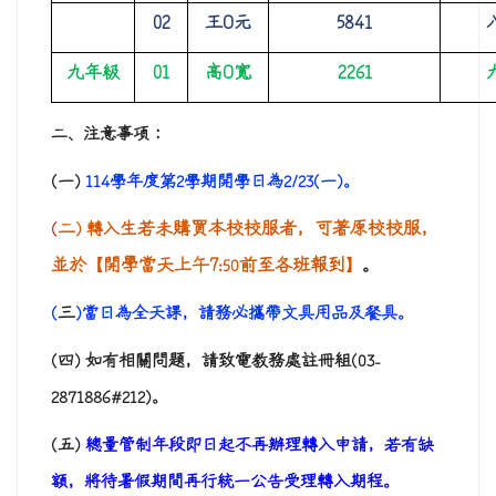
02
王O元
5841
九年級
01
高O寬
2261
二、注意事項：
(
一
)
114
學年度第
2
學期開學日為
2/23(
一
)
。
二
生
若未購買本校校服者，
可著原校校服，
(
)
轉入
並於【開學當天上午7
前至各班報到】
。
:50
三
(
)
當日為全天課，請務必攜帶文具用品及餐具。
(
四
)
如有相關問題，請致電教務處註冊組
(03-
2871886#212)
。
(
五
)
總量管制年段即日起不再辦理轉入申請，若有缺
額，將待暑假期間再行統一公告受理轉入期程。