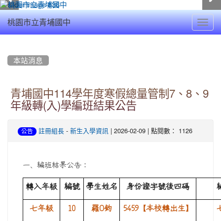
Toggl
桃園市立青埔國中
navig
:::
本站消息
青埔國中114學年度寒假總量管制7、8、9
年級轉(入)學編班結果公告
-
| 2026-02-09 | 點閱數： 1126
註冊組長
新生入學資訊
公告
一、編班結果公告：
轉入年級
編號
學生姓名
身份證字號後四碼
七年級
10
羅O鈞
5459
【本校轉出生】