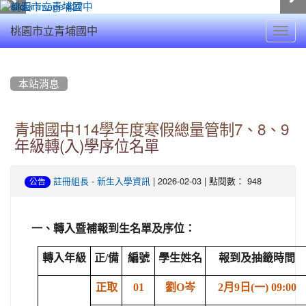
Toggl
桃園市立青埔國中
navig
:::
本站消息
青埔國中114學年度寒假總量管制7、8、9
年級轉(入)學序位名單
-
| 2026-02-03 | 點閱數： 948
註冊組長
新生入學資訊
公告
一、轉入暨補報到生名單及序位：
轉入年級
正/備
編號
學生姓名
報到及抽籤時間
正取
01
劉O岑
2
月9日(一) 09:00