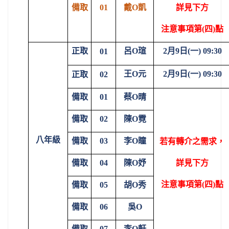
備取
01
戴O凱
詳見下方
注意事項第(四)點
正取
呂O瑄
2
月9日(一) 09:30
01
王O元
2
月9日(一) 09:30
正取
02
備取
01
蔡O晴
備取
02
陳O霓
八年級
備取
03
李O瞳
若有轉介之需求，
備取
04
陳O妤
詳見下方
注意事項第(四)點
備取
05
胡O秀
備取
06
吳O
備取
07
李O軒