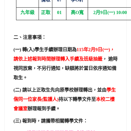
九年級
正取
01
高O寬
2
月9日(一) 10:00
二、注意事項：
(
一)
轉(入)學生手續辦理日期為
115
年2月9日(一)，
請依上述報到時間辦理轉入手續及班級抽籤
，
逾時
視同放棄，不另行通知，缺額將於當日依序通知備
取生。
(
二)
請以上正取生先向原學校辦理轉出，並由
學生
偕同一位家長(監護人)
持以下轉學文件至
本校二樓
會議室
辦理報到手續。
(
三)
報到時，請攜帶相關轉學文件：