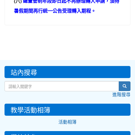
(
六)
總量管制年段即日起不再辦理轉入申請，須待
暑假期間再行統一公告受理轉入期程。
:::
站內搜尋
sear
進階搜尋
教學活動相簿
活動相簿