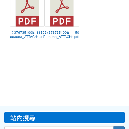
1) 376735100E_1150
2) 376735100E_1150
003083_ATTACH1.pdf
003083_ATTACH2.pdf
:::
站內搜尋