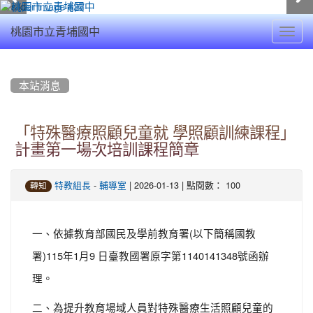
Toggl
桃園市立青埔國中
navig
:::
本站消息
「特殊醫療照顧兒童就 學照顧訓練課程」
計畫第一場次培訓課程簡章
-
| 2026-01-13 | 點閱數： 100
特教組長
輔導室
轉知
一、依據教育部國民及學前教育署(以下簡稱國教
署)115年1月9 日臺教國署原字第1140141348號函辦
理。
二、為提升教育場域人員對特殊醫療生活照顧兒童的