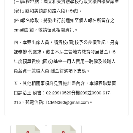
(三)課程地點：國立和美實驗學校行政大樓四樓會議室
(彰化 縣和美鎮鹿和路六段115號)。
(四)報名錄取：將發出行前通知至個人報名所留存之
email信 箱，敬請留意相關資訊。
四、本案出席人員，請貴校(園)核予公差假登記，另有
課務排 代需求，款由本局主管地方教育發展基金115
年度預算貴校 (園)分基金一用人費用一聘僱及兼職人
員薪資一兼職人員 酬金待遇項下支應。
五、其他相關事項詳見實施計畫內容，本課程聯繫窗
口請洽王 秘書：02-23910529分機209或0900-617-
215，郵電信箱: TCMN360@gmail.com。