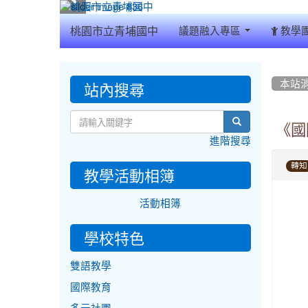
:::
桃園市立青埔國中
議題融入專區
教學
:::
:::
站內搜尋
本站
search
《國際
進階搜尋
轉知
教學活動相簿
活動相簿
學校特色
雙語教學
國際教育