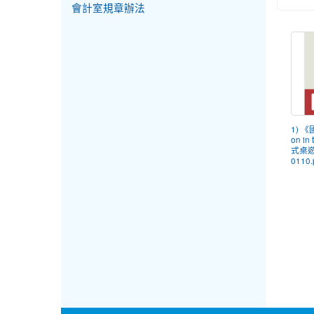
會計室規章辦法
1) 《
on in
式桌
0110.