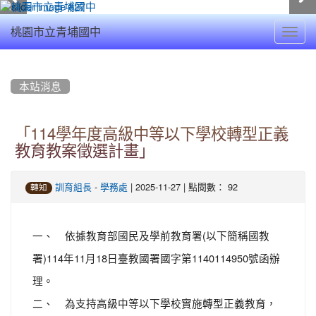
Toggl
桃園市立青埔國中
navig
:::
本站消息
「114學年度高級中等以下學校轉型正義
教育教案徵選計畫」
-
| 2025-11-27 | 點閱數： 92
訓育組長
學務處
轉知
一、 依據教育部國民及學前教育署(以下簡稱國教
署)114年11月18日臺教國署國字第1140114950號函辦
理。
二、 為支持高級中等以下學校實施轉型正義教育，