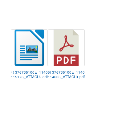
4) 376735100E_1140
5) 376735100E_1140
115176_ATTACH2.odt
114606_ATTACH1.pdf