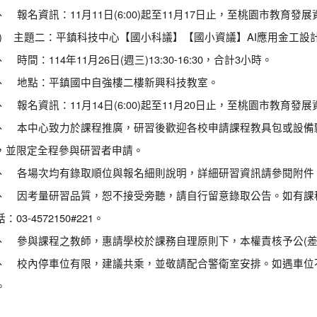
、 報名資訊：11月11日(6:00)起至11月17日止，至桃園市教育發展資源
二) 主題二：平鎮科技中心【國小科議】【國小資議】AI應用金工設計 
 時間：114年11月26日(週三)13:30-16:30，合計3小時。
、 地點：平鎮國中自強樓二樓新興科技教室。
、 報名資訊：11月14日(6:00)起至11月20日止，至桃園市教育發展資源
、 本中心致力於課程推廣，研習後歡迎各校申請課程教具包或設備
，並限定全程參與研習者申請。
、 各場次均有錄取順位與報名細則說明，詳細研習資訊請參閱附件
、 因考量研習品質，恕不接受旁聽，請自行留意錄取公告。如有課
：03-4572150#221。
、 參與課程之教師，惠請學校於課務自理原則下，本權責核予公(差
、 校內停車位有限，建議共乘，並敬請配合警衛室安排。如遇車位
。