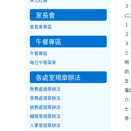
多元社團
３
家長會
(
１、
家長會專區
２
午餐專區
３
三
午餐專區
明
每日午餐菜單
四
各處室規章辦法
五
教務處規章辦法
電話
學務處規章辦法
六
總務處規章辦法
七
輔導室規章辦法
停
人事室規章辦法