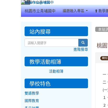
:::
桃園市立青埔國中
議題融入專區
教學
:::
:::
站內搜尋
本站
search
桃園
進階搜尋
轉知
教學活動相簿
活動相簿
一
二
學校特色
(
雙語教學
１、
國際教育
２