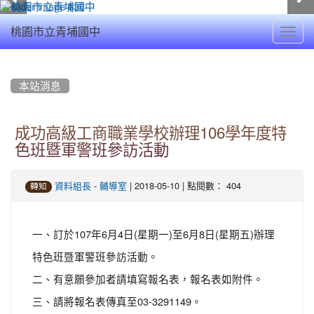
Toggl
桃園市立青埔國中
navig
:::
本站消息
成功高級工商職業學校辦理106學年度特
色班暨軍警班參訪活動
-
| 2018-05-10 | 點閱數： 404
資料組長
輔導室
轉知
一、訂於107年6月4日(星期一)至6月8日(星期五)辦理
特色班暨軍警班參訪活動。
二、有意願參加者請填寫報名表，報名表如附件。
三、請將報名表傳真至03-3291149。