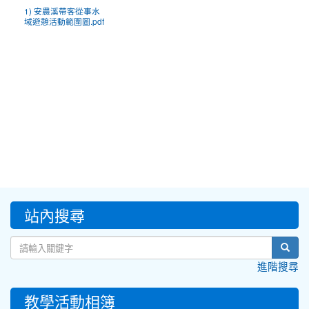
1) 安農溪帶客從事水
域遊憩活動範圍圖.pdf
:::
站內搜尋
sear
進階搜尋
教學活動相簿