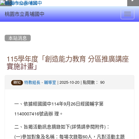
Toggl
桃園市立青埔國中
navig
:::
本站消息
115學年度「創造能力教育 分區推廣講座
實施計畫」
-
| 2025-10-20 | 點閱數： 90
特教組長
輔導室
轉知
一、依據經國國中114年9月26日經國輔字第
1140007416號函辦 理。
二、旨揭活動訊息摘錄如下(詳情請參閱附件)：
(一)參加對象及名稱：每場次錄取60人，凡對活動主題