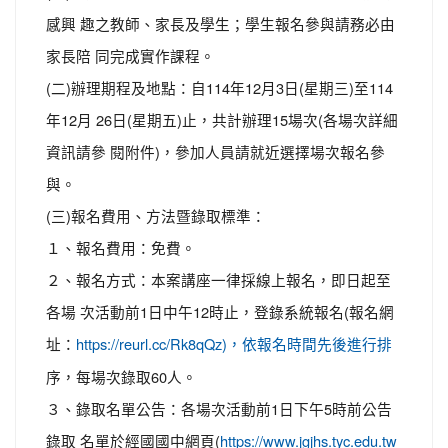
感興 趣之教師、家長及學生；學生報名參與請務必由
家長陪 同完成實作課程。
(二)辦理期程及地點：自114年12月3日(星期三)至114
年12月 26日(星期五)止，共計辦理15場次(各場次詳細
資訊請參 閱附件)，參加人員請就近選擇場次報名參
與。
(三)報名費用、方法暨錄取標準：
１、報名費用：免費。
２、報名方式：本案講座一律採線上報名，即日起至
各場 次活動前1日中午12時止，登錄系統報名(報名網
址：
https://reurl.cc/Rk8qQz)，依報名時間先後進行排
序，每場次錄取60人。
３、錄取名單公告：各場次活動前1日下午5時前公告
錄取 名單於經國國中網頁(
https://www.jgjhs.tyc.edu.tw